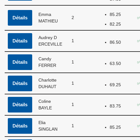
Emma
85.25
Détails
2
✅
MATHIEU
82.25
Audrey D
Détails
1
✅
86.50
ERCEVILLE
Candy
Détails
1
✅
63.50
FERRER
Charlotte
Détails
1
✅
69.25
DUHAUT
Coline
Détails
1
✅
83.75
BAYLE
Elia
Détails
1
✅
85.25
SINGLAN