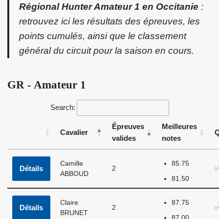
Régional Hunter Amateur 1 en Occitanie
:
retrouvez ici les résultats des épreuves, les
points cumulés, ainsi que le classement
général du circuit pour la saison en cours.
GR - Amateur 1
Search:
Épreuves
Meilleures
Cavalier
Q
valides
notes
Camille
85.75
Détails
2
✅
ABBOUD
81.50
Claire
87.75
Détails
2
✅
BRUNET
87.00