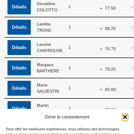
Geraldine
Détails
1
✅
77.50
COLOTTO
Laetitia
Détails
1
✅
88.25
TRONC
Laurine
Détails
1
✅
76.75
CHAYROUSE
Margaux
Détails
1
✅
79.25
BARTHERE
Marie
Détails
1
✅
82.00
SALVESTRI
Martin
Détails
1
✅
77.50
MOREAUX
Gérer le consentement
Romane
Détails
1
✅
Pour offrir les meilleures expériences, nous utilisons des technologies
87.25
PINTARD