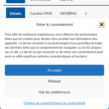
Détails
Caroline FAYE
GEOBRAC
1
Gérer le consentement
Axelle
FLIRT DU
Détails
1
BONNEMAISON
MOULON
Pour offrir les meilleures expériences, nous utilisons des technologies
telles que les cookies pour stocker et/ou accéder aux informations des
appareils. Le fait de consentir à ces technologies nous permettra de traiter
Showing 1 to 22 of 22 entries
des données telles que le comportement de navigation ou les ID uniques
sur ce site. Le fait de ne pas consentir ou de retirer son consentement peut
Previous
1
Next
avoir un effet négatif sur certaines caractéristiques et fonctions.
Accepter
Refuser
Copyright 2026
| Créé pour le
CRÉO
Voir les préférences
Politique de confidentialité
Politique de cookies (UE)
Politique de cookies
Politique de confidentialité
Admin