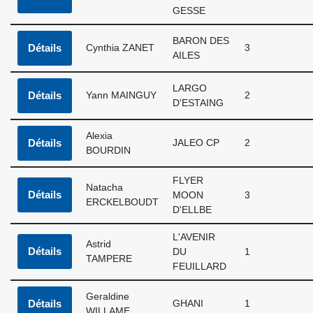
GESSE
BARON DES
Détails
Cynthia ZANET
3
AILES
LARGO
Détails
Yann MAINGUY
2
D'ESTAING
Alexia
Détails
JALEO CP
2
BOURDIN
FLYER
Natacha
Détails
MOON
3
ERCKELBOUDT
D'ELLBE
L'AVENIR
Astrid
Détails
DU
1
TAMPERE
FEUILLARD
Geraldine
Détails
GHANI
1
WILLAME