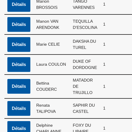
Marion
TANGO
Détails
1
BROSSOIS
VARENNES
Manon VAN
TEQUILLA
Détails
1
ARENDONK
D'ESCOLINA
DAKSHA DU
Détails
Marie CELIE
1
TUREL
DUKE OF
Détails
Laura COULON
1
DORDOGNE
MATADOR
Bettina
Détails
DE
1
COUDERC
TRUJILLO
Renata
SAPHIR DU
Détails
1
TALIPOVA
CASTEL
Delphine
FOXY DU
Détails
1
CHARLANNE
LIBAIRE