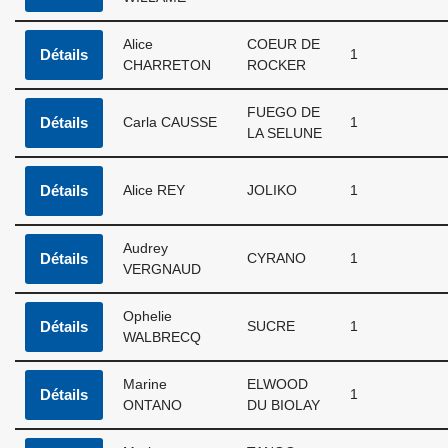
Alice
COEUR DE
Détails
1
CHARRETON
ROCKER
FUEGO DE
Détails
Carla CAUSSE
1
LA SELUNE
Détails
Alice REY
JOLIKO
1
Audrey
Détails
CYRANO
1
VERGNAUD
Ophelie
Détails
SUCRE
1
WALBRECQ
Marine
ELWOOD
Détails
1
ONTANO
DU BIOLAY