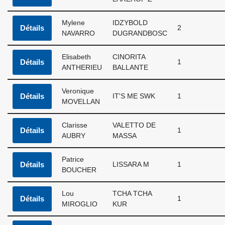
Mylene
IDZYBOLD
Détails
2
NAVARRO
DUGRANDBOSC
Elisabeth
CINORITA
Détails
1
ANTHERIEU
BALLANTE
Veronique
Détails
IT'S ME SWK
1
MOVELLAN
Clarisse
VALETTO DE
Détails
1
AUBRY
MASSA
Patrice
Détails
LISSARA M
1
BOUCHER
Lou
TCHA TCHA
Détails
1
MIROGLIO
KUR