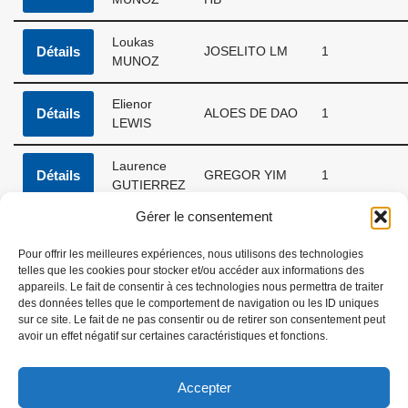
Loukas
Détails
JOSELITO LM
1
MUNOZ
Elienor
Détails
ALOES DE DAO
1
LEWIS
Laurence
Détails
GREGOR YIM
1
GUTIERREZ
Gérer le consentement
Nathalie
Détails
SIAMAYUZ
1
SCHAVITS
Pour offrir les meilleures expériences, nous utilisons des technologies
telles que les cookies pour stocker et/ou accéder aux informations des
appareils. Le fait de consentir à ces technologies nous permettra de traiter
Showing 1 to 18 of 18 entries
des données telles que le comportement de navigation ou les ID uniques
sur ce site. Le fait de ne pas consentir ou de retirer son consentement peut
Previous
1
Next
avoir un effet négatif sur certaines caractéristiques et fonctions.
Accepter