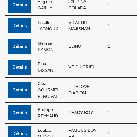
Virginie
J2L PINA
Détails
1
GAILLY
COLADA
Estelle
VITAL HIT
Détails
1
JAGNOUX
MAJISHAN
Melissa
Détails
ELINO
1
RAMON
Elise
Détails
VE DU CRIEU
1
DISSANE
Clea
FIRELOVE
Détails
GOURMEL
1
D'ARION
PERCIVAL
Philippe
Détails
READY BOY
1
REYNAUD
Loukas
FAMOUS BOY
Détails
1
MUNOZ
HB